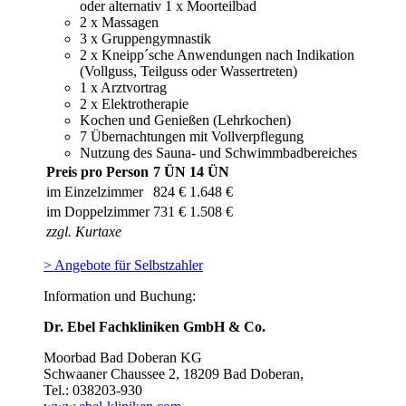
oder alternativ 1 x Moorteilbad
2 x Massagen
3 x Gruppengymnastik
2 x Kneipp´sche Anwendungen nach Indikation
(Vollguss, Teilguss oder Wassertreten)
1 x Arztvortrag
2 x Elektrotherapie
Kochen und Genießen (Lehrkochen)
7 Übernachtungen mit Vollverpflegung
Nutzung des Sauna- und Schwimmbadbereiches
Preis pro Person
7 ÜN
14 ÜN
im Einzelzimmer
824 €
1.648 €
im Doppelzimmer
731 €
1.508 €
zzgl. Kurtaxe
> Angebote für Selbstzahler
Information und Buchung:
Dr. Ebel Fachkliniken GmbH & Co.
Moorbad Bad Doberan KG
Schwaaner Chaussee 2, 18209 Bad Doberan,
Tel.: 038203-930